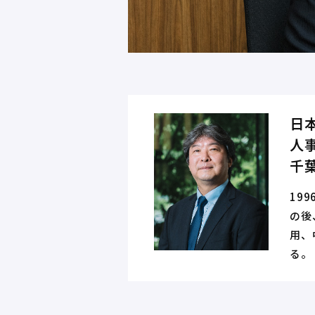
日
人
千葉
19
の後
用、
る。