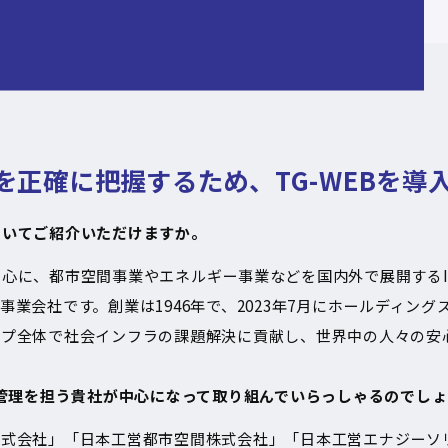
正確に把握するため、TG-WEBを導
ついてご紹介いただけますか。
中心に、都市空間事業やエネルギー事業などを国内外で展開する
事業会社です。創業は
1946
年で、
2023
年
7
月にホールディング
ープ全体で社会インフラの課題解決に貢献し、世界中の人々の安
営管理を担う貴社が中心になって取り組んでいらっしゃるのでし
株式会社」「日本工営都市空間株式会社」「日本工営エナジーソ