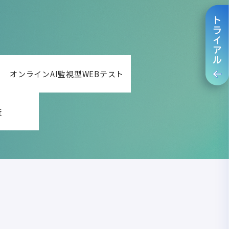
オンラインAI監視型WEBテスト
査