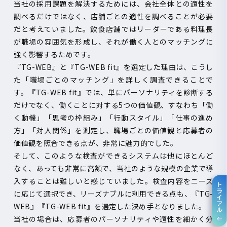
当社の採用課題を解決するためには、会社全体との適性を
調べるだけではなく、店舗ごとの適性を調べることが必要
だと考えていました。飲食店舗ではリーダーである料理長
が職場の雰囲気を形成し、それが働く人とのマッチングに
強く影響するためです。
『
TG-WEB
』と『
TG-WEB fit
』を選定した理由は、こうし
た「職場ごとのマッチング」を詳しく調査できることで
す。『
TG-WEB fit
』では、単にパーソナリティを診断する
だけでなく、働くことに対する
5
つの価値観、すなわち「働
く動機」「思考の枠組み」「行動スタイル」「仕事の進め
方」「対人関係」を測定し、職場ごとの価値観と応募者の
価値観を照合できる点が、非常に魅力的でした。
そして、このような検査ができるシステムは他にほとんど
なく、あっても非常に高額で、当社のような規模の企業で導
入することは難しいと感じていました。検査内容をニーズ
に応じて選択でき、リーズナブルに利用できる点も、『
TG-
WEB
』『
TG-WEB fit
』を選定した決め手となりました。
当社の場合は、応募者のパーソナリティや適性を細かく分