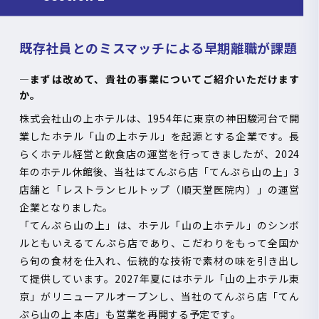
既存社員とのミスマッチによる早期離職が課題
―まずは改めて、貴社の事業についてご紹介いただけます
か。
株式会社山の上ホテルは、
1954
年に東京の神田駿河台で開
業したホテル「山の上ホテル」を起源とする企業です。長
らくホテル経営と飲食店の運営を行ってきましたが、
2024
年のホテル休館後、当社はてんぷら店「てんぷら山の上」
3
店舗と「レストランヒルトップ（順天堂医院内）」の運営
企業となりました。
「てんぷら山の上」は、ホテル「山の上ホテル」のシンボ
ルともいえるてんぷら店であり、こだわりをもって全国か
ら旬の食材を仕入れ、伝統的な技術で素材の味を引き出し
て提供しています。
2027
年夏にはホテル「山の上ホテル東
京」がリニューアルオープンし、当社のてんぷら店「てん
ぷら山の上 本店」も営業を再開する予定です。