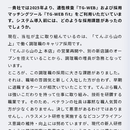
―貴社では
2025
年より、適性検査『
TG-WEB
』および採用
マッチングツール『
TG-WEB fit
』をご利用いただいていま
す。システム導入前には、どのような採用課題があったの
でしょうか。
現在、当社が主に取り組んでいるのは、「てんぷら山の
上」で働く調理職のキャリア採用です。
「てんぷら山の上 本店」の営業再開や、別の新店舗のオー
プンを控えていることから、調理職の増員が急務となって
います。
ところが、この調理職の採用に大きな課題がありました。
それは、職場の雰囲気と新しく入社した方が合わず、早期
に退職するケースが相次いでいたことです。てんぷら職人
は強いこだわりを持って仕事に取り組み、技術を研鑽する
職業です。そのため、ベテランの社員は寡黙な職人気質の
方が少なくありません。決して悪意があるわけではありま
せんし、ハラスメント研修を実施するなどコンプライアン
ス意識の維持・向上には努めていますが、現代の新人研修