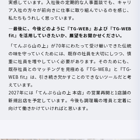
実感しています。入社後の定期的な人事面談でも、キャリ
ア入社の方々が前向きに仕事に取り組んでいるのを感じ、
私たちもうれしく思っています。
―最後に、今後どのように『
TG-WEB
』および『
TG-WEB
fit
』を活用していきたいか、展望をお聞かせください。
「てんぷら山の上」が
70
年にわたって受け継いできた伝統
の味を守っていくためには、既存の社員を大切にしつつ、慎
重に社員を増やしていく必要があります。そのためにも、
既存社員とのマッチングを見極める『
TG-WEB
』と『
TG-
WEB fit
』は、引き続き欠かすことのできないツールだと考
えています。
2027年には「てんぷら山の上 本店」の営業再開と
1
店舗の
新規出店を予定しています。今後も調理職の増員と定着に
向けて働きかけていければと思います。