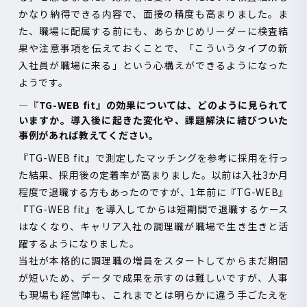
かなり納得できる内容で、面接の精度も高まりました。ま
た、職場に配属する前にも、あらかじめリーダーに検査結
果や注意事項を伝えておくことで、「こういうタイプの新
入社員が職場に来る」という心構えができるようになった
ようです。
―『
TG-WEB fit
』の効果については、どのように見られて
いますか。導入後に起きた変化や、課題解決に結びついた
事例があれば教えてください。
『
TG-WEB fit
』で測定したマッチングを参考に採用を行っ
た結果、採用後の定着率が高まりました。以前は入社
3
か月
程度で退職する方もあったのですが、
1
年前に『
TG-WEB
』
『
TG-WEB fit
』を導入してからは短期間で退職するケース
はなくなり、キャリア入社の調理職が職場で生き生きと活
躍するようになりました。
当社が本格的に調理職の増員をスタートしてからまだ期間
が短いため、データで成果を示すのは難しいですが、人事
も現場も経営陣も、これまでとは明らかに違う手ごたえを