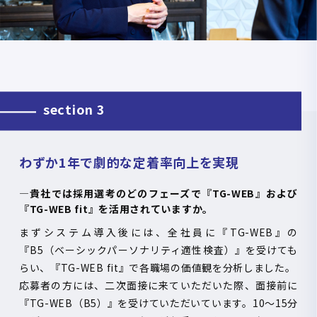
section 3
わずか1年で劇的な定着率向上を実現
―貴社では採用選考のどのフェーズで『
TG-WEB
』および
『
TG-WEB fit
』を活用されていますか。
まずシステム導入後には、全社員に『
TG-WEB
』の
『
B5
（ベーシックパーソナリティ適性検査）』を受けても
らい、『
TG-WEB fit
』で各職場の価値観を分析しました。
応募者の方には、二次面接に来ていただいた際、面接前に
『
TG-WEB
（
B5
）』を受けていただいています。
10
～
15
分