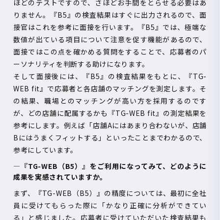
ほどのテストですので、さほどお手間をとらせる必要はあ
りません。『
B5
』の検査結果はすぐに出力されるので、面
接官はこれを参考に面接を行います。『
B5
』では、極端な
数値が出ている項目について注意を促す機能があるので、
面接ではこの点を確かめる質問をすることで、応募者のパ
ーソナリティを判断する助けになります。
そして面接後には、『
B5
』の検査結果をもとに、『
TG-
WEB fit
』で応募者と各店舗のマッチングを測定します。そ
の結果、職場とのマッチングが高い方を採用するのです
が、どの店舗に配属するかも『
TG-WEB fit
』の測定結果を
参考にします。例えば「店舗
A
にはあまり合わないが、店舗
B
にはうまくフィットする」といったことまでわかるので、
参考にしています。
―『
TG-WEB
（
B5
）』をご利用になってみて、どのように
成果を実感されていますか。
まず、『
TG-WEB
（
B5
）』の精度については、最初に全社
員に受けてもらった際に「かなり正確に分析ができてい
る」と感じました。応募者に受けていただいた検査結果も